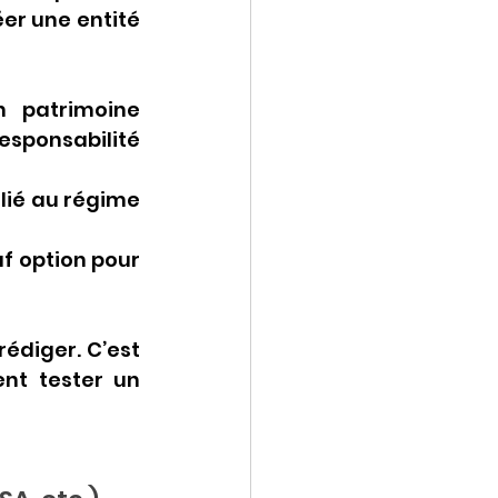
er une entité 
 patrimoine 
esponsabilité 
ilié au régime 
uf option pour 
édiger. C’est 
nt tester un 