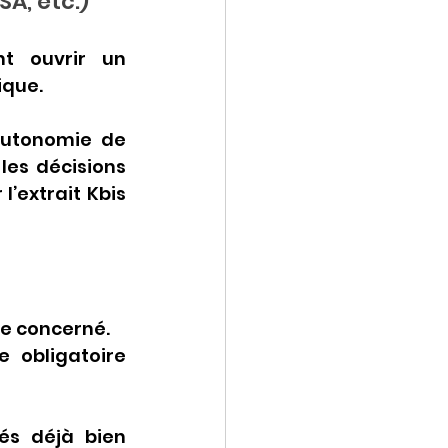
A, etc.)
nt ouvrir un 
ique.
autonomie de 
les décisions 
’extrait Kbis 
e concerné.
obligatoire 
és déjà bien 