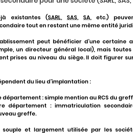
secondaire pour une société (SARL, SAS, S
jà existantes (
SARL
, 
SAS
, 
SA
, etc.) peuve
condaire tout en restant une même entité jurid
tablissement peut bénéficier d’une certaine 
ple, un directeur général local), mais toutes 
t prises au niveau du siège. Il doit figurer sur l
épendent du lieu d’implantation :
 département : simple mention au RCS du greff
e département : immatriculation secondaire 
uveau greffe.
souple et largement utilisée par les sociét