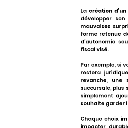
La 
création d’un
développer son a
mauvaises surpris
forme retenue dé
d’autonomie sou
fiscal visé.
Par exemple, si v
restera juridiqu
revanche, une s
succursale, plus 
simplement ajout
souhaite garder l
Chaque choix impl
impacter durable