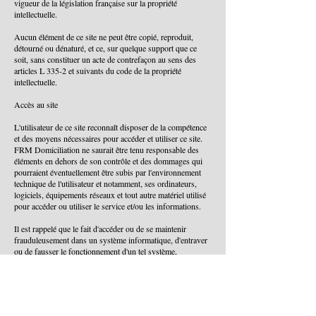
vigueur de la législation française sur la propriété
intellectuelle.
Aucun élément de ce site ne peut être copié, reproduit,
détourné ou dénaturé, et ce, sur quelque support que ce
soit, sans constituer un acte de contrefaçon au sens des
articles L 335-2 et suivants du code de la propriété
intellectuelle.
Accès au site
L'utilisateur de ce site reconnaît disposer de la compétence
et des moyens nécessaires pour accéder et utiliser ce site.
FRM Domiciliation ne saurait être tenu responsable des
éléments en dehors de son contrôle et des dommages qui
pourraient éventuellement être subis par l'environnement
technique de l'utilisateur et notamment, ses ordinateurs,
logiciels, équipements réseaux et tout autre matériel utilisé
pour accéder ou utiliser le service et/ou les informations.
Il est rappelé que le fait d'accéder ou de se maintenir
frauduleusement dans un système informatique, d'entraver
ou de fausser le fonctionnement d'un tel système,
d'introduire ou de modifier frauduleusement des données
dans un système informatique constitue des délits passibles
de sanctions pénales.
Limitation de responsabilité